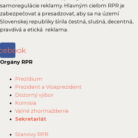
samoregulácie reklamy. Hlavným cieľom RPR je
zabezpečovať a presadzovať, aby sa na území
Slovenskej republiky šírila čestná, slušná, decentná,
pravdivá a etická reklama.
cebook
Orgány RPR
Main
Prezídium
Menu
Prezident a Viceprezident
Dozorný výbor
Komisia
Valné zhormaždenie
Sekretariát
Main
Stanovy RPR