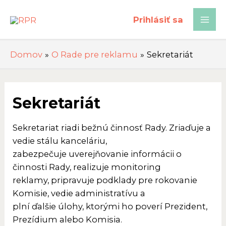
Preskočiť
na
Prihlásiť sa
Mai
obsah
Men
Domov
O Rade pre reklamu
Sekretariát
Sekretariát
Sekretariat riadi bežnú činnosť Rady. Zriaďuje a
vedie stálu kanceláriu,
zabezpečuje uverejňovanie informácii o
činnosti Rady, realizuje monitoring
reklamy, pripravuje podklady pre rokovanie
Komisie, vedie administratívu a
plní ďalšie úlohy, ktorými ho poverí Prezident,
Prezídium alebo Komisia.