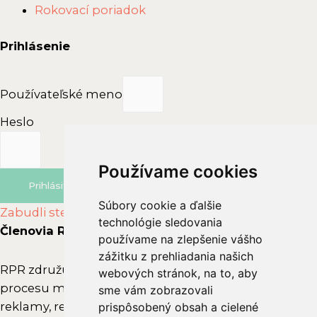
Menu
Rokovací poriadok
Prihlásenie
Používateľské meno
Heslo
Používame cookies
Používame cookies
Prihlásiť sa
Súbory cookie a ďalšie
Súbory cookie a ďalšie
Zabudli ste heslo?
technológie sledovania
technológie sledovania
Členovia RPR
používame na zlepšenie vášho
používame na zlepšenie vášho
zážitku z prehliadania našich
zážitku z prehliadania našich
RPR združuje subjekty, ktoré aktívne vstupujú do
webových stránok, na to, aby
webových stránok, na to, aby
procesu marketingovej komunikácie – zadávateľov
sme vám zobrazovali
sme vám zobrazovali
reklamy, reklamné agentúry, branžové asociácie,
prispôsobený obsah a cielené
prispôsobený obsah a cielené