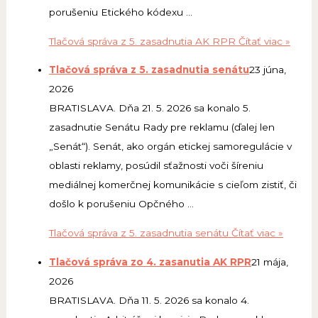
porušeniu Etického kódexu …
Tlačová správa z 5. zasadnutia AK RPR
Čítať viac »
Tlačová správa z 5. zasadnutia senátu
23 júna,
2026
BRATISLAVA. Dňa 21. 5. 2026 sa konalo 5.
zasadnutie Senátu Rady pre reklamu (ďalej len
„Senát“). Senát, ako orgán etickej samoregulácie v
oblasti reklamy, posúdil sťažnosti voči šíreniu
mediálnej komerčnej komunikácie s cieľom zistiť, či
došlo k porušeniu Opčného …
Tlačová správa z 5. zasadnutia senátu
Čítať viac »
Tlačová správa zo 4. zasanutia AK RPR
21 mája,
2026
BRATISLAVA. Dňa 11. 5. 2026 sa konalo 4.