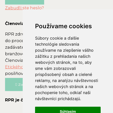
Zabudli ste heslo?
Členovia RPR
Používame cookies
Používame cookies
RPR združuje subjekty, ktoré aktívne vstupujú
Súbory cookie a ďalšie
Súbory cookie a ďalšie
do procesu marketingovej komunikácie –
technológie sledovania
technológie sledovania
zadávateľov reklamy, reklamné agentúry,
používame na zlepšenie vášho
používame na zlepšenie vášho
branžové asociácie, média a vysielateľov.
zážitku z prehliadania našich
zážitku z prehliadania našich
Členovia RPR sa zaviazali k dodržiavaniu
webových stránok, na to, aby
webových stránok, na to, aby
Etického kódexu reklamnej praxe
(Kódex) a
sme vám zobrazovali
sme vám zobrazovali
posilňovaniu dobrého mena reklamy.
prispôsobený obsah a cielené
prispôsobený obsah a cielené
reklamy, na analýzu návštevnosti
reklamy, na analýzu návštevnosti
Zoznam členov
našich webových stránok a na
našich webových stránok a na
pochopenie toho, odkiaľ naši
pochopenie toho, odkiaľ naši
návštevníci prichádzajú.
návštevníci prichádzajú.
RPR je členom
Súhlasím
Súhlasím