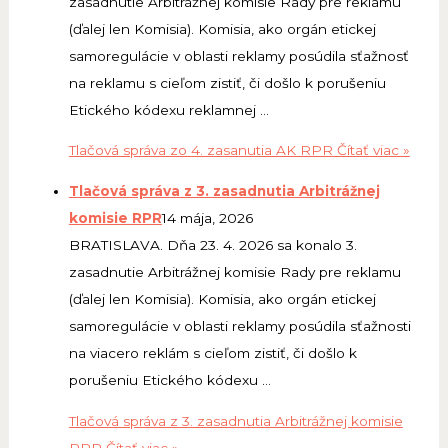
zasadnutie Arbitrážnej komisie Rady pre reklamu
(ďalej len Komisia). Komisia, ako orgán etickej
samoregulácie v oblasti reklamy posúdila sťažnosť
na reklamu s cieľom zistiť, či došlo k porušeniu
Etického kódexu reklamnej …
Tlačová správa zo 4. zasanutia AK RPR
Čítať viac »
Tlačová správa z 3. zasadnutia Arbitrážnej
komisie RPR
14 mája, 2026
BRATISLAVA. Dňa 23. 4. 2026 sa konalo 3.
zasadnutie Arbitrážnej komisie Rady pre reklamu
(ďalej len Komisia). Komisia, ako orgán etickej
samoregulácie v oblasti reklamy posúdila sťažnosti
na viacero reklám s cieľom zistiť, či došlo k
porušeniu Etického kódexu …
Tlačová správa z 3. zasadnutia Arbitrážnej komisie
RPR
Čítať viac »