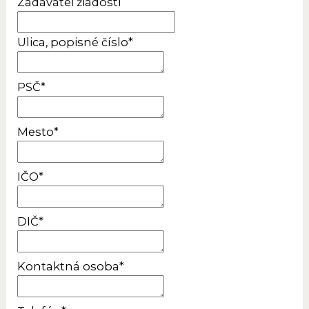
Zadávateľ žiadosti
Ulica, popisné číslo
*
PSČ
*
Mesto
*
IČO
*
DIČ
*
Kontaktná osoba
*