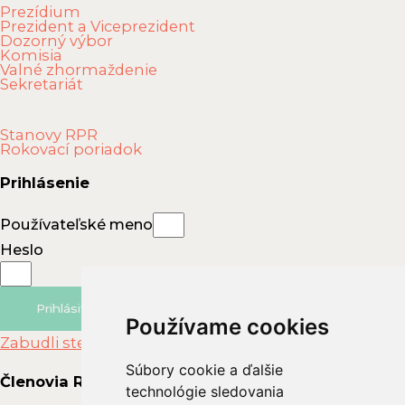
Prezídium
Prezident a Viceprezident
Dozorný výbor
Komisia
Valné zhormaždenie
Sekretariát
Stanovy RPR
Rokovací poriadok
Prihlásenie
Používateľské meno
Heslo
Prihlásiť sa
Používame cookies
Používame cookies
Zabudli ste heslo?
Súbory cookie a ďalšie
Súbory cookie a ďalšie
Členovia RPR
technológie sledovania
technológie sledovania