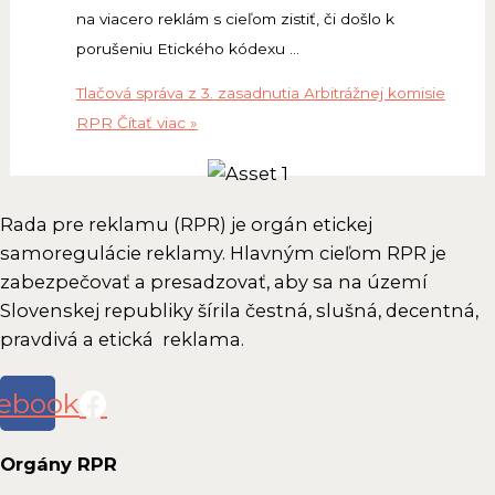
na viacero reklám s cieľom zistiť, či došlo k
porušeniu Etického kódexu …
Tlačová správa z 3. zasadnutia Arbitrážnej komisie
RPR
Čítať viac »
Rada pre reklamu (RPR) je orgán etickej
samoregulácie reklamy. Hlavným cieľom RPR je
zabezpečovať a presadzovať, aby sa na území
Slovenskej republiky šírila čestná, slušná, decentná,
pravdivá a etická reklama.
ebook
Orgány RPR