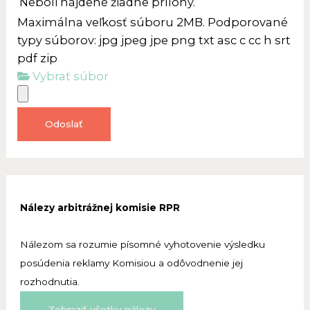
Neboli nájdené žiadne prílohy.
Maximálna veľkosť súboru 2MB. Podporované
typy súborov: jpg jpeg jpe png txt asc c cc h srt
pdf zip
Vybrať súbor
Odoslať
Nálezy arbitrážnej komisie RPR
Nálezom sa rozumie písomné vyhotovenie výsledku
posúdenia reklamy Komisiou a odôvodnenie jej
rozhodnutia.
Zobraziť všetky nálezy