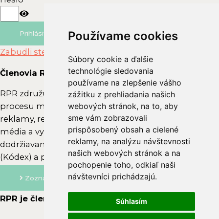
Používame cookies
Používame cookies
Prihlásiť sa
Zabudli ste heslo?
Súbory cookie a ďalšie
Súbory cookie a ďalšie
technológie sledovania
technológie sledovania
Členovia RPR
používame na zlepšenie vášho
používame na zlepšenie vášho
RPR združuje subjekty, ktoré aktívne vstupujú do
zážitku z prehliadania našich
zážitku z prehliadania našich
webových stránok, na to, aby
webových stránok, na to, aby
procesu marketingovej komunikácie – zadávateľov
sme vám zobrazovali
sme vám zobrazovali
reklamy, reklamné agentúry, branžové asociácie,
prispôsobený obsah a cielené
prispôsobený obsah a cielené
média a vysielateľov. Členovia RPR sa zaviazali k
reklamy, na analýzu návštevnosti
reklamy, na analýzu návštevnosti
dodržiavaniu
Etického kódexu reklamnej praxe
našich webových stránok a na
našich webových stránok a na
(Kódex) a posilňovaniu dobrého mena reklamy.
pochopenie toho, odkiaľ naši
pochopenie toho, odkiaľ naši
návštevníci prichádzajú.
návštevníci prichádzajú.
Zoznam členov
RPR je členom
Súhlasím
Súhlasím