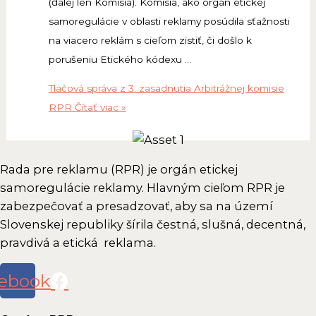
(ďalej len Komisia). Komisia, ako orgán etickej
samoregulácie v oblasti reklamy posúdila sťažnosti
na viacero reklám s cieľom zistiť, či došlo k
porušeniu Etického kódexu …
Tlačová správa z 3. zasadnutia Arbitrážnej komisie
RPR
Čítať viac »
Rada pre reklamu (RPR) je orgán etickej
samoregulácie reklamy. Hlavným cieľom RPR je
zabezpečovať a presadzovať, aby sa na území
Slovenskej republiky šírila čestná, slušná, decentná,
pravdivá a etická reklama.
ebook