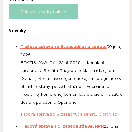
Zobraziť všetky nálezy
Novinky
Tlačová správa zo 6. zasadnutia senátu
30 júla,
2026
BRATISLAVA. Dňa 25. 6. 2026 sa konalo 6.
zasadnutie Senátu Rady pre reklamu (ďalej len
„Senát“). Senát, ako orgán etickej samoregulácie v
oblasti reklamy, posúdil sťažnosti voči šíreniu
mediálnej komerčnej komunikácie s cieľom zistiť, či
došlo k porušeniu Opčného …
Tlačová správa zo 6. zasadnutia senátu
Čítať viac »
Tlačová správa z 5. zasadnutia AK RPR
23 júna,