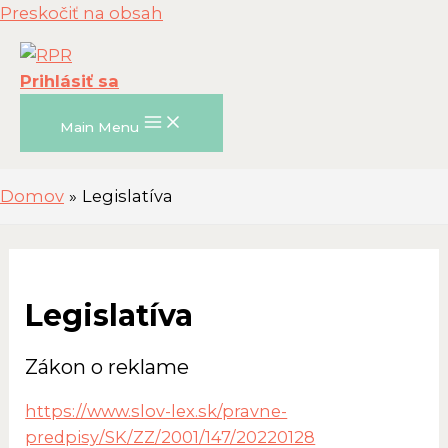
Preskočiť na obsah
Prihlásiť sa
Main Menu
Domov
Legislatíva
Legislatíva
Zákon o reklame
https://www.slov-lex.sk/pravne-
predpisy/SK/ZZ/2001/147/20220128