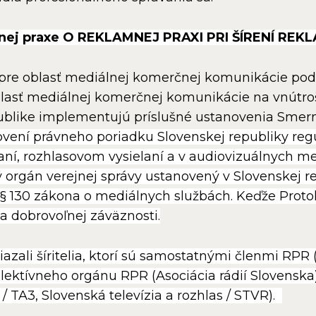
nej praxe O REKLAMNEJ PRAXI PRI ŠÍRENÍ R
 pre oblasť mediálnej komerčnej komunikácie pod
blasť mediálnej komerčnej komunikácie na vnútro
publike implementujú príslušné ustanovenia Smer
vení právneho poriadku Slovenskej republiky re
aní, rozhlasovom vysielaní a v audiovizuálnych m
orgán verejnej správy ustanovený v Slovenskej r
§ 130 zákona o mediálnych službách.
Keďže Proto
a dobrovoľnej záväznosti.
aviazali šíritelia, ktorí sú samostatnými členmi 
i kolektívneho orgánu RPR (Asociácia rádií Slovenska) 
. / TA3, Slovenská televízia a rozhlas / STVR).