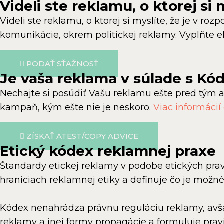
Videli ste reklamu, o ktorej si 
Videli ste reklamu, o ktorej si myslíte, že je v
komunikácie, okrem politickej reklamy. Vyplňte el
PODAŤ SŤAŽNOSŤ
Je vaša reklama v súlade s K
Nechajte si posúdiť Vašu reklamu ešte pred tým 
kampaň, kým ešte nie je neskoro.
Viac informácií
ZÍSKAŤ ATEST/COPY ADVICE
Etický kódex reklamnej praxe
Štandardy etickej reklamy v podobe etických prav
hraniciach reklamnej etiky a definuje čo je možn
Kódex nenahrádza právnu reguláciu reklamy, avša
reklamy a inej formy propagácie a formuluje prav