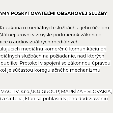
EKLAMY POSKYTOVATEĽMI OBSAHOVEJ SLUŽBY
ľa zákona o mediálnych službách a jeho účelom
štátnej úrovni v zmysle podmienok zákona o
nice o audiovizuálnych mediálnych
gulujúcich mediálnu komerčnú komunikáciu pri
ediálnych službách na požiadanie, nad ktorých
epublike.
Protokol v spojení so zákonnou úpravou
kol je súčasťou koregulačného mechanizmu
RPR (MAC TV, s.r.o./JOJ GROUP; MARKÍZA – SLOVAKIA,
a šíritelia, ktorí sa prihlásili k jeho dodržiavaniu