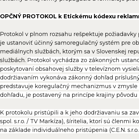
OPČNÝ PROTOKOL k Etickému kódexu reklam
Protokol v plnom rozsahu rešpektuje požiadavky
je ustanoviť účinný samoregulačný systém pre o
mediálnych službách, ktorým sa v Slovenskej re
službách.
Protokol vychádza zo zákonných ustano
poskytovaní obsahovej služby v televíznom vysiel
dodržiavaním vykonáva zákonný dohľad príslušný 
predstavuje koregulačný mechanizmus v zmysle 
dohľadu, je postavený na princípe krajiny pôvodu 
K protokolu pristúpili a k jeho dodržiavaniu sa z
spol. s.r.o. / TV Markíza), šíritelia, ktorí sú členm
na základe individuálneho pristúpenia (C.E.N. s.r.o