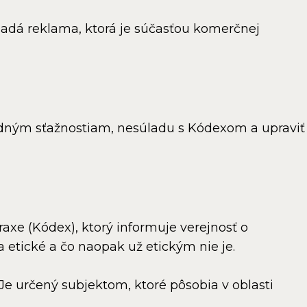
spadá reklama, ktorá je súčasťou komerčnej
padným sťažnostiam, nesúladu s Kódexom a upraviť
axe (Kódex), ktorý informuje verejnosť o
 etické a čo naopak už etickým nie je.
e určený subjektom, ktoré pôsobia v oblasti