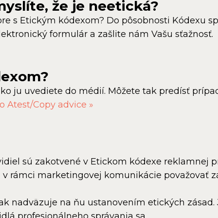
myslíte, že je neetická?
 rozpore s Etickým kódexom? Do pôsobnosti Kódexu 
ektronický formulár a zašlite nám Vašu sťažnosť.
ódexom?
ako ju uvediete do médií. Môžete tak predísť prí
 o Atest/Copy advice »
idiel sú zakotvené v Etickom kódexe reklamnej pr
é v rámci marketingovej komunikácie považovať za
k nadväzuje na ňu ustanovením etických zásad. J
idlá profesionálneho správania sa.