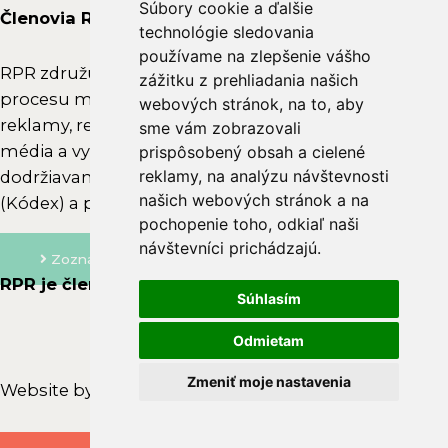
Súbory cookie a ďalšie
Súbory cookie a ďalšie
r
Členovia RPR
technológie sledovania
technológie sledovania
á
používame na zlepšenie vášho
používame na zlepšenie vášho
ž
RPR združuje subjekty, ktoré aktívne vstupujú do
zážitku z prehliadania našich
zážitku z prehliadania našich
n
procesu marketingovej komunikácie – zadávateľov
webových stránok, na to, aby
webových stránok, na to, aby
e
reklamy, reklamné agentúry, branžové asociácie,
sme vám zobrazovali
sme vám zobrazovali
média a vysielateľov. Členovia RPR sa zaviazali k
j
prispôsobený obsah a cielené
prispôsobený obsah a cielené
reklamy, na analýzu návštevnosti
reklamy, na analýzu návštevnosti
dodržiavaniu
Etického kódexu reklamnej praxe
k
našich webových stránok a na
našich webových stránok a na
(Kódex) a posilňovaniu dobrého mena reklamy.
o
pochopenie toho, odkiaľ naši
pochopenie toho, odkiaľ naši
m
návštevníci prichádzajú.
návštevníci prichádzajú.
i
Zoznam členov
RPR je členom
s
Súhlasím
Súhlasím
i
e
Odmietam
Odmietam
R
Zmeniť moje nastavenia
Zmeniť moje nastavenia
Website by
🌶️
P
Top
R
to
Scroll