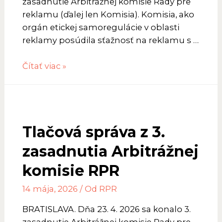
zasadnutie Arbitrážnej komisie Rady pre
reklamu (ďalej len Komisia). Komisia, ako
orgán etickej samoregulácie v oblasti
reklamy posúdila sťažnosť na reklamu s …
Tlačová
Čítať viac »
správa
zo
4.
zasanutia
Tlačová správa z 3.
AK
RPR
zasadnutia Arbitrážnej
komisie RPR
14 mája, 2026
/ Od
RPR
BRATISLAVA. Dňa 23. 4. 2026 sa konalo 3.