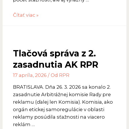
Počet
Čítať viac »
reklám,
ktoré
porušujú
Kódex
Tlačová správa z 2.
v
roku
zasadnutia AK RPR
2025
stúpol,
17 apríla, 2026
/ Od
RPR
pribudli
BRATISLAVA. Dňa 26. 3. 2026 sa konalo 2.
aj
zasadnutie Arbitrážnej komisie Rady pre
sťažnosti.
reklamu (ďalej len Komisia). Komisia, ako
Problémom
orgán etickej samoregulácie v oblasti
boli
reklamy posúdila sťažnosti na viacero
superlatívy,
reklám …
klamlivosť