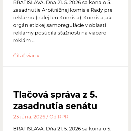
BRATISLAVA. Dňa 21. 5. 2026 sa konalo 5.
zasadnutie Arbitrážnej komisie Rady pre
reklamu (ďalej len Komisia). Komisia, ako
orgán etickej samoregulácie v oblasti
reklamy posúdila sťažnosti na viacero
reklám …
Tlačová
Čítať viac »
správa
z
5.
zasadnutia
Tlačová správa z 5.
AK
RPR
zasadnutia senátu
23 júna, 2026
/ Od
RPR
BRATISLAVA. Dňa 21. 5. 2026 sa konalo 5.