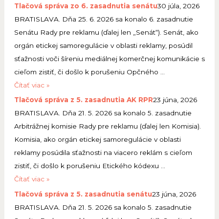
Tlačová správa zo 6. zasadnutia senátu
30 júla, 2026
BRATISLAVA. Dňa 25. 6. 2026 sa konalo 6. zasadnutie
Senátu Rady pre reklamu (ďalej len „Senát“). Senát, ako
orgán etickej samoregulácie v oblasti reklamy, posúdil
sťažnosti voči šíreniu mediálnej komerčnej komunikácie s
cieľom zistiť, či došlo k porušeniu Opčného …
T
Čítať viac »
l
Tlačová správa z 5. zasadnutia AK RPR
23 júna, 2026
a
BRATISLAVA. Dňa 21. 5. 2026 sa konalo 5. zasadnutie
č
Arbitrážnej komisie Rady pre reklamu (ďalej len Komisia).
o
Komisia, ako orgán etickej samoregulácie v oblasti
v
reklamy posúdila sťažnosti na viacero reklám s cieľom
á
zistiť, či došlo k porušeniu Etického kódexu …
s
T
Čítať viac »
p
l
Tlačová správa z 5. zasadnutia senátu
23 júna, 2026
r
a
BRATISLAVA. Dňa 21. 5. 2026 sa konalo 5. zasadnutie
á
č