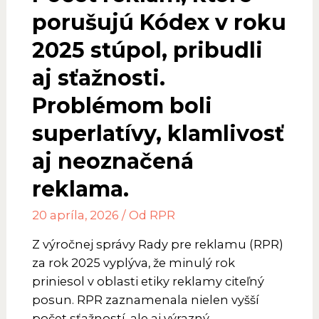
pre
porušujú Kódex v roku
energetické
2025 stúpol, pribudli
nápoje
a
aj sťažnosti.
výrobky
Problémom boli
súvisiace
s
superlatívy, klamlivosť
tabakom
aj neoznačená
reklama.
20 apríla, 2026
/ Od
RPR
Z výročnej správy Rady pre reklamu (RPR)
za rok 2025 vyplýva, že minulý rok
priniesol v oblasti etiky reklamy citeľný
posun. RPR zaznamenala nielen vyšší
počet sťažností, ale aj výrazný …