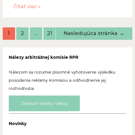
Tlačová
Čítať viac »
správa
z
3.
Navigácia
1
2
…
21
Nasledujúca stránka
→
zasadnutia
v
senátu
článkoch
Nálezy arbitrážnej komisie RPR
Nálezom sa rozumie písomné vyhotovenie výsledku
posúdenia reklamy Komisiou a odôvodnenie jej
rozhodnutia.
Zobraziť všetky nálezy
Novinky