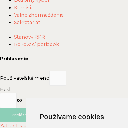
Dozorný výbor
3
t
Komisia
t
.
Valné zhormaždenie
u
i
z
Sekretariát
a
a
A
s
Main
Stanovy RPR
K
a
Menu
Rokovací poriadok
R
d
P
n
Prihlásenie
R
u
t
Používateľské meno
i
a
Heslo
A
r
b
Prihlásiť sa
Používame cookies
Používame cookies
i
t
Zabudli ste heslo?