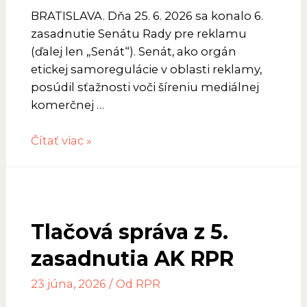
BRATISLAVA. Dňa 25. 6. 2026 sa konalo 6.
zasadnutie Senátu Rady pre reklamu
(ďalej len „Senát“). Senát, ako orgán
etickej samoregulácie v oblasti reklamy,
posúdil sťažnosti voči šíreniu mediálnej
komerčnej …
Tlačová
Čítať viac »
správa
zo
6.
zasadnutia
Tlačová správa z 5.
senátu
zasadnutia AK RPR
23 júna, 2026
/ Od
RPR