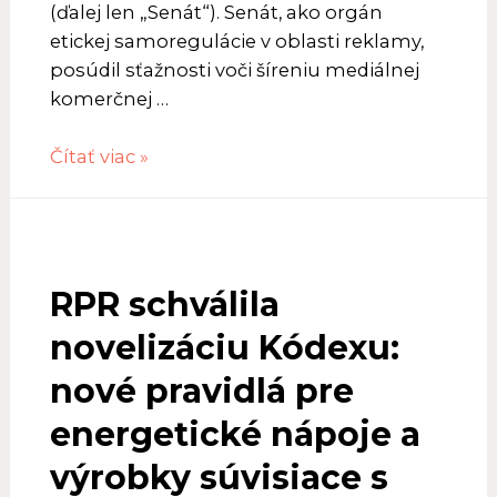
(ďalej len „Senát“). Senát, ako orgán
etickej samoregulácie v oblasti reklamy,
posúdil sťažnosti voči šíreniu mediálnej
komerčnej …
Tlačová
Čítať viac »
správa
zo
4.
zasadnutia
RPR schválila
senátu
novelizáciu Kódexu:
nové pravidlá pre
energetické nápoje a
výrobky súvisiace s