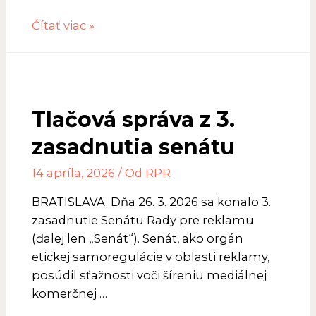
aj
Tlačová
Čítať viac »
neoznačená
správa
reklama.
z
2.
zasadnutia
Tlačová správa z 3.
AK
RPR
zasadnutia senátu
14 apríla, 2026
/ Od
RPR
BRATISLAVA. Dňa 26. 3. 2026 sa konalo 3.
zasadnutie Senátu Rady pre reklamu
(ďalej len „Senát“). Senát, ako orgán
etickej samoregulácie v oblasti reklamy,
posúdil sťažnosti voči šíreniu mediálnej
komerčnej …