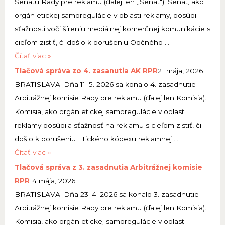
Senátu Rady pre reklamu (ďalej len „Senát“). Senát, ako
v
o
orgán etickej samoregulácie v oblasti reklamy, posúdil
a
v
sťažnosti voči šíreniu mediálnej komerčnej komunikácie s
z
á
cieľom zistiť, či došlo k porušeniu Opčného …
o
s
T
Čítať viac »
6
p
l
Tlačová správa zo 4. zasanutia AK RPR
21 mája, 2026
.
r
a
BRATISLAVA. Dňa 11. 5. 2026 sa konalo 4. zasadnutie
z
á
č
Arbitrážnej komisie Rady pre reklamu (ďalej len Komisia).
a
v
o
Komisia, ako orgán etickej samoregulácie v oblasti
s
a
v
reklamy posúdila sťažnosť na reklamu s cieľom zistiť, či
a
z
á
došlo k porušeniu Etického kódexu reklamnej …
d
5
s
T
Čítať viac »
n
.
p
l
Tlačová správa z 3. zasadnutia Arbitrážnej komisie
u
z
r
a
RPR
14 mája, 2026
t
a
á
č
BRATISLAVA. Dňa 23. 4. 2026 sa konalo 3. zasadnutie
i
s
v
o
Arbitrážnej komisie Rady pre reklamu (ďalej len Komisia).
a
a
a
v
Komisia, ako orgán etickej samoregulácie v oblasti