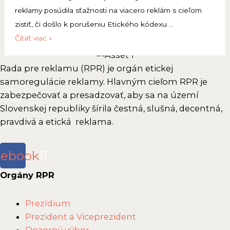
s
d
z
á
reklamy posúdila sťažnosti na viacero reklám s cieľom
e
n
5
s
zistiť, či došlo k porušeniu Etického kódexu …
n
u
.
p
T
Čítať viac »
á
t
z
r
l
t
i
a
á
a
Rada pre reklamu (RPR) je orgán etickej
u
a
s
v
č
samoregulácie reklamy. Hlavným cieľom RPR je
A
a
a
o
zabezpečovať a presadzovať, aby sa na území
K
d
z
v
Slovenskej republiky šírila čestná, slušná, decentná,
R
n
o
pravdivá a etická reklama.
á
P
u
4
s
R
t
.
p
cebook
i
z
r
a
Orgány RPR
a
á
s
s
v
e
Main
a
Prezídium
a
n
Menu
Prezident a Viceprezident
n
z
á
u