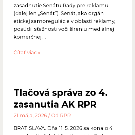
zasadnutie Senátu Rady pre reklamu
(ďalej len „Senát“). Senát, ako orgán
etickej samoregulácie v oblasti reklamy,
posúdil sťažnosti voči šíreniu mediálnej
komerčnej …
Tlačová
Čítať viac »
správa
z
5.
zasadnutia
Tlačová správa zo 4.
senátu
zasanutia AK RPR
21 mája, 2026
/ Od
RPR
BRATISLAVA. Dňa 11. 5. 2026 sa konalo 4.