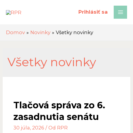
Preskočiť
na
Prihlásiť sa
Mai
obsah
Men
Domov
Novinky
Všetky novinky
Všetky novinky
Tlačová správa zo 6.
zasadnutia senátu
30 júla, 2026
/ Od
RPR