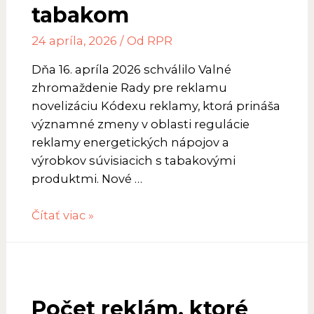
tabakom
24 apríla, 2026
/ Od
RPR
Dňa 16. apríla 2026 schválilo Valné
zhromaždenie Rady pre reklamu
novelizáciu Kódexu reklamy, ktorá prináša
významné zmeny v oblasti regulácie
reklamy energetických nápojov a
výrobkov súvisiacich s tabakovými
produktmi. Nové …
RPR
Čítať viac »
schválila
novelizáciu
Kódexu:
nové
Počet reklám, ktoré
pravidlá