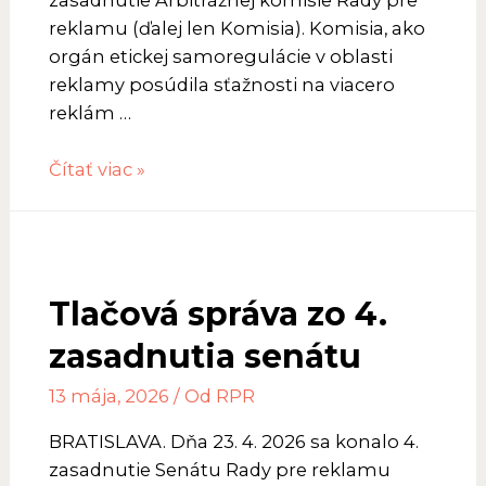
zasadnutie Arbitrážnej komisie Rady pre
reklamu (ďalej len Komisia). Komisia, ako
orgán etickej samoregulácie v oblasti
reklamy posúdila sťažnosti na viacero
reklám …
Tlačová
Čítať viac »
správa
z
3.
zasadnutia
Tlačová správa zo 4.
Arbitrážnej
komisie
zasadnutia senátu
RPR
13 mája, 2026
/ Od
RPR
BRATISLAVA. Dňa 23. 4. 2026 sa konalo 4.
zasadnutie Senátu Rady pre reklamu