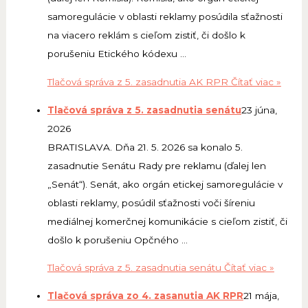
samoregulácie v oblasti reklamy posúdila sťažnosti
na viacero reklám s cieľom zistiť, či došlo k
porušeniu Etického kódexu …
Tlačová správa z 5. zasadnutia AK RPR
Čítať viac »
Tlačová správa z 5. zasadnutia senátu
23 júna,
2026
BRATISLAVA. Dňa 21. 5. 2026 sa konalo 5.
zasadnutie Senátu Rady pre reklamu (ďalej len
„Senát“). Senát, ako orgán etickej samoregulácie v
oblasti reklamy, posúdil sťažnosti voči šíreniu
mediálnej komerčnej komunikácie s cieľom zistiť, či
došlo k porušeniu Opčného …
Tlačová správa z 5. zasadnutia senátu
Čítať viac »
Tlačová správa zo 4. zasanutia AK RPR
21 mája,