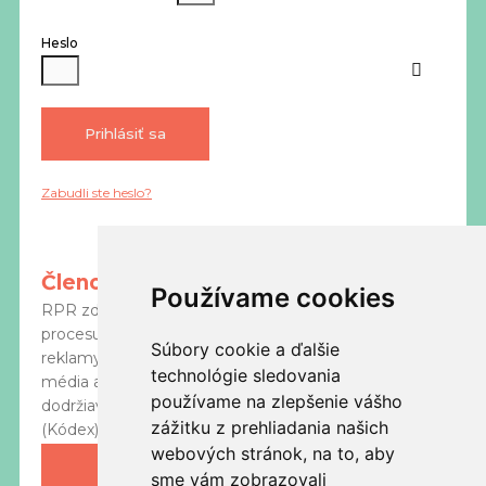
Heslo
Prihlásiť sa
Zabudli ste heslo?
Členovia RPR
Používame cookies
Používame cookies
RPR združuje subjekty, ktoré aktívne vstupujú do
procesu marketingovej komunikácie – zadávateľov
Súbory cookie a ďalšie
Súbory cookie a ďalšie
reklamy, reklamné agentúry, branžové asociácie,
technológie sledovania
technológie sledovania
média a vysielateľov. Členovia RPR sa zaviazali k
používame na zlepšenie vášho
používame na zlepšenie vášho
dodržiavaniu
Etického kódexu reklamnej praxe
zážitku z prehliadania našich
zážitku z prehliadania našich
(Kódex) a posilňovaniu dobrého mena reklamy.
webových stránok, na to, aby
webových stránok, na to, aby
Zoznam členov
sme vám zobrazovali
sme vám zobrazovali