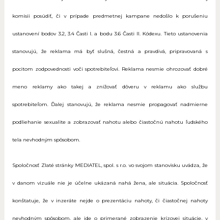
komisii posúdiť, či v prípade predmetnej kampane nedošlo k porušeniu
ustanovení bodov 3.2, 3.4 Časti I. a bodu 3.6 Časti II. Kódexu. Tieto ustanovenia
stanovujú, že reklama má byť slušná, čestná a pravdivá, pripravovaná s
pocitom zodpovednosti voči spotrebiteľovi. Reklama nesmie ohrozovať dobré
meno reklamy ako takej a znižovať dôveru v reklamu ako službu
spotrebiteľom. Ďalej stanovujú, že reklama nesmie propagovať nadmierne
podliehanie sexualite a zobrazovať nahotu alebo čiastočnú nahotu ľudského
tela nevhodným spôsobom.
Spoločnosť Zlaté stránky MEDIATEL, spol. s r.o. vo svojom stanovisku uvádza, že
v danom vizuále nie je účelne ukázaná nahá žena, ale situácia. Spoločnosť
konštatuje, že v inzeráte nejde o prezentáciu nahoty, či čiastočnej nahoty
nevhodným spôsobom, ale ide o primerané zobrazenie krízovej situácie, v