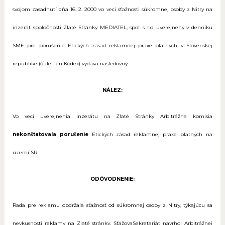
svojom zasadnutí dňa 16. 2. 2000 vo veci sťažnosti súkromnej osoby z Nitry na
inzerát spoločnosti Zlaté Stránky MEDIATEL, spol. s r.o. uverejnený v denníku
SME pre porušenie Etických zásad reklamnej praxe platných v Slovenskej
republike (ďalej len Kódex) vydáva nasledovný
NÁLEZ:
Vo veci uverejnenia inzerátu na Zlaté Stránky Arbitrážna komisia
nekonštatovala porušenie
Etických zásad reklamnej praxe platných na
území SR.
ODÔVODNENIE:
Rada pre reklamu obdržala sťažnosť od súkromnej osoby z Nitry, týkajúcu sa
nevkusnosti reklamy na Zlaté stránky. SťažovaSekretariát navrhol Arbitrážnej