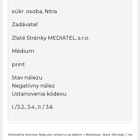
súkr. osoba, Nitra
Zadávateľ
Zlaté Stránky MEDIATEL, s.r.o.
Médium
print
Stav nálezu
Negatívny nález
Ustanovenia kódexu:
I./3.2., 3.4., II./ 3.6.
Arbitrážna komisia Rady pre reklamu so sídlom v Bratislave, Staré Záhrady 1, na