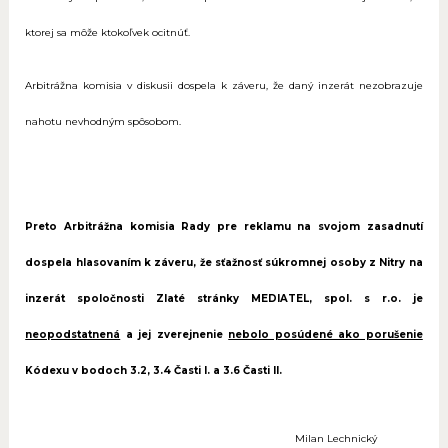
ktorej sa môže ktokoľvek ocitnúť.
Arbitrážna komisia v diskusii dospela k záveru, že daný inzerát nezobrazuje
nahotu nevhodným spôsobom.
Preto Arbitrážna komisia Rady pre reklamu na svojom zasadnutí
dospela hlasovaním k záveru, že sťažnosť súkromnej osoby z Nitry na
inzerát spoločnosti Zlaté stránky MEDIATEL, spol. s r.o. je
neopodstatnená
a jej zverejnenie
nebolo posúdené ako porušenie
Kódexu v bodoch 3.2, 3.4 Časti I. a 3.6 Časti II.
Milan Lechnický