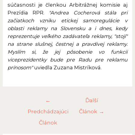
súčasnosti je členkou Arbitrážnej komisie aj
Prezídia RPR.
"Andrea Cocherová stála pri
začiatkoch vzniku etickej samoregulácie v
oblasti reklamy na Slovensku a i dnes, kedy
reprezentuje veľkého zadávateľa reklamy, "stojí"
na strane slušnej, čestnej a pravdivej reklamy.
Myslím si, že jej pôsobenie vo funkcii
viceprezidentky bude pre Radu pre reklamu
prínosom"
uviedla Zuzana Mistríková.
Navigácia
←
Ďalší
v
Predchádzajúci
Článok
→
článku
Článok