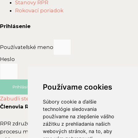
R
d
Main
Stanovy RPR
P
Menu
n
Rokovací poriadok
R
u
Prihlásenie
t
i
a
Používateľské meno
A
Heslo
r
b
i
t
Používame cookies
Používame cookies
Prihlásiť sa
r
Zabudli ste heslo?
Súbory cookie a ďalšie
Súbory cookie a ďalšie
á
Členovia RPR
technológie sledovania
technológie sledovania
ž
používame na zlepšenie vášho
používame na zlepšenie vášho
n
RPR združuje subjekty, ktoré aktívne vstupujú do
zážitku z prehliadania našich
zážitku z prehliadania našich
e
webových stránok, na to, aby
webových stránok, na to, aby
procesu marketingovej komunikácie – zadávateľov
j