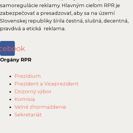
A
a
samoregulácie reklamy. Hlavným cieľom RPR je
a
o
K
d
zabezpečovať a presadzovať, aby sa na území
z
v
R
n
Slovenskej republiky šírila čestná, slušná, decentná,
o
á
P
pravdivá a etická reklama.
u
4
s
R
t
.
p
i
z
cebook
r
a
a
á
Orgány RPR
s
s
v
e
a
a
Main
Prezídium
n
n
z
Menu
Prezident a Viceprezident
á
u
3
Dozorný výbor
t
t
.
Komisia
u
i
z
Valné zhormaždenie
a
a
Sekretariát
A
s
K
a