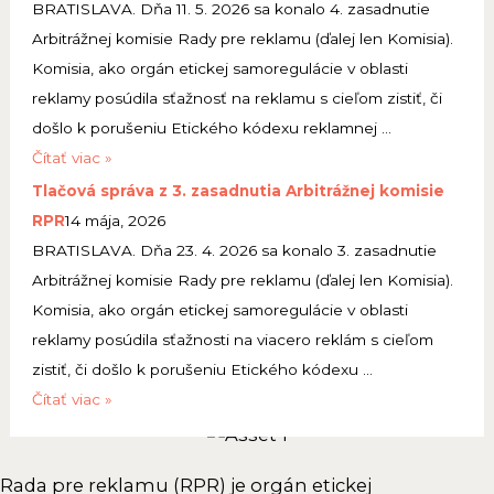
a
BRATISLAVA. Dňa 11. 5. 2026 sa konalo 4. zasadnutie
z
á
č
Arbitrážnej komisie Rady pre reklamu (ďalej len Komisia).
a
v
o
Komisia, ako orgán etickej samoregulácie v oblasti
s
a
v
reklamy posúdila sťažnosť na reklamu s cieľom zistiť, či
a
z
á
došlo k porušeniu Etického kódexu reklamnej …
d
5
s
T
Čítať viac »
n
.
p
l
Tlačová správa z 3. zasadnutia Arbitrážnej komisie
u
z
r
a
RPR
14 mája, 2026
t
a
á
č
BRATISLAVA. Dňa 23. 4. 2026 sa konalo 3. zasadnutie
i
s
v
o
Arbitrážnej komisie Rady pre reklamu (ďalej len Komisia).
a
a
a
v
Komisia, ako orgán etickej samoregulácie v oblasti
s
d
z
á
reklamy posúdila sťažnosti na viacero reklám s cieľom
e
n
5
s
zistiť, či došlo k porušeniu Etického kódexu …
n
u
.
p
T
Čítať viac »
á
t
z
r
l
t
i
a
á
a
u
a
s
Rada pre reklamu (RPR) je orgán etickej
v
č