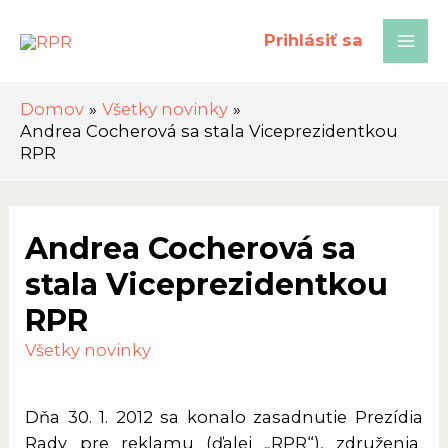
Preskočiť
na
Prihlásiť sa
Mai
obsah
Men
Domov
Všetky novinky
Andrea Cocherová sa stala Viceprezidentkou
RPR
Andrea Cocherová sa
stala Viceprezidentkou
RPR
Všetky novinky
Dňa 30. 1. 2012 sa konalo zasadnutie Prezídia
Rady pre reklamu (ďalej „RPR“), združenia