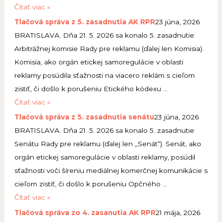
T
Čítať viac »
l
Tlačová správa z 5. zasadnutia AK RPR
23 júna, 2026
a
BRATISLAVA. Dňa 21. 5. 2026 sa konalo 5. zasadnutie
č
Arbitrážnej komisie Rady pre reklamu (ďalej len Komisia).
o
Komisia, ako orgán etickej samoregulácie v oblasti
v
reklamy posúdila sťažnosti na viacero reklám s cieľom
á
zistiť, či došlo k porušeniu Etického kódexu …
s
T
Čítať viac »
p
l
Tlačová správa z 5. zasadnutia senátu
23 júna, 2026
r
a
BRATISLAVA. Dňa 21. 5. 2026 sa konalo 5. zasadnutie
á
č
Senátu Rady pre reklamu (ďalej len „Senát“). Senát, ako
v
o
orgán etickej samoregulácie v oblasti reklamy, posúdil
a
v
sťažnosti voči šíreniu mediálnej komerčnej komunikácie s
z
á
cieľom zistiť, či došlo k porušeniu Opčného …
o
s
T
Čítať viac »
6
p
l
Tlačová správa zo 4. zasanutia AK RPR
21 mája, 2026
.
r